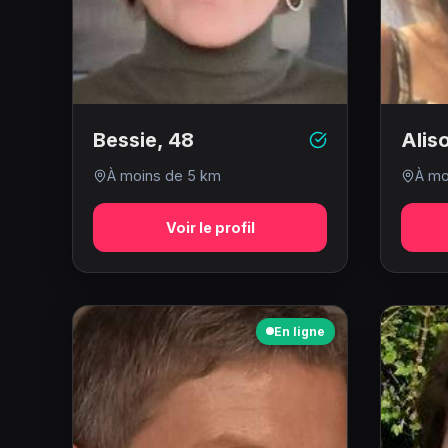
Bessie
,
48
Alis
À moins de 5 km
À mo
Voir le profil
En ligne