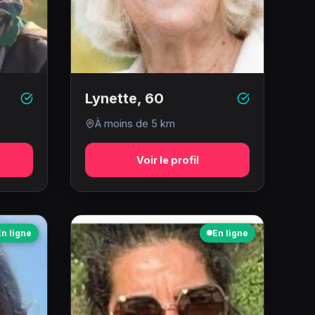
Lynette
,
60
À moins de 5 km
Voir le profil
En ligne
En ligne