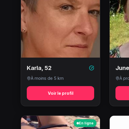
Karla
,
52
Jun
À moins de 5 km
À pr
Voir le profil
En ligne