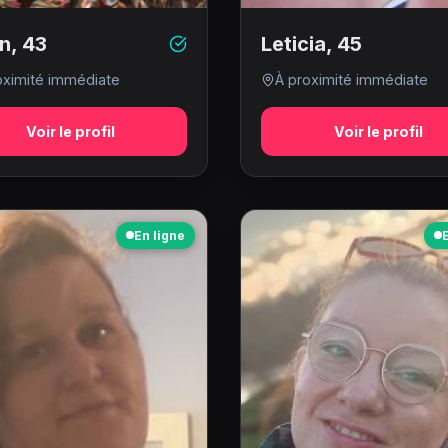
n
,
43
Leticia
,
45
oximité immédiate
À proximité immédiate
Voir le profil
Voir le profil
En ligne